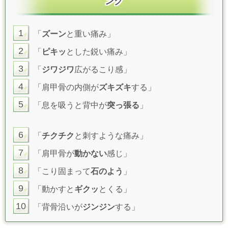
ング
1
「
ズーン
と重い痛み」
2
「
ピキッ
とした鋭い痛み」
3
「
ジワジワ
広がるこり感」
4
「肩甲骨の内側が
ズキズキ
する」
5
「息を吸うと背中が
突っ張る
」
6
「
チクチク
と刺すような痛み」
7
「肩甲骨が
動かない
感じ」
8
「こり固まって
石のよう
」
9
「動かすと
ギクッ
とくる」
10
「背骨沿いが
ジンジン
する」