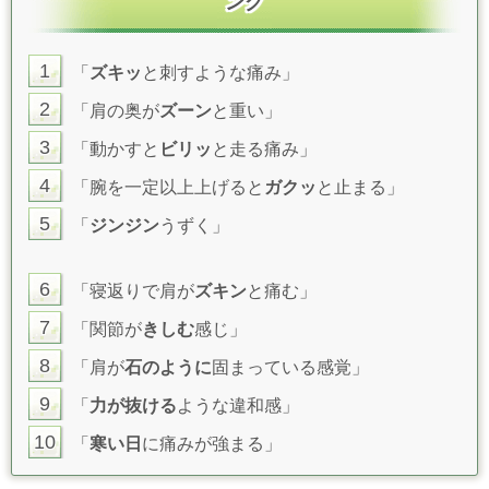
ング
1
「
ズキッ
と刺すような痛み」
2
「肩の奥が
ズーン
と重い」
3
「動かすと
ビリッ
と走る痛み」
4
「腕を一定以上上げると
ガクッ
と止まる」
5
「
ジンジン
うずく」
6
「寝返りで肩が
ズキン
と痛む」
7
「関節が
きしむ
感じ」
8
「肩が
石のように
固まっている感覚」
9
「
力が抜ける
ような違和感」
10
「
寒い日
に痛みが強まる」